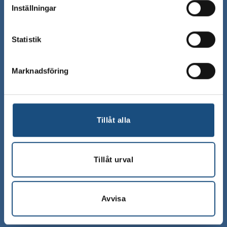
Inställningar
Kontakta kundtjänst
Vanliga frågor & svar
Statistik
Leveransinformation
Marknadsföring
Bli vår återförsäljare
Hitta hit
Tillåt alla
Tillåt urval
Info
Avvisa
Allmänna villkor