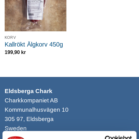
KORV
Kallrökt Älgkorv 450g
199,90
kr
Eldsberga Chark
Charkkompaniet AB
Kommunalhusvägen 10
305 97, Eldsberga
Sweden
+46 35 40965