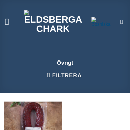
Hoppa
till
innehåll
Övrigt
FILTRERA