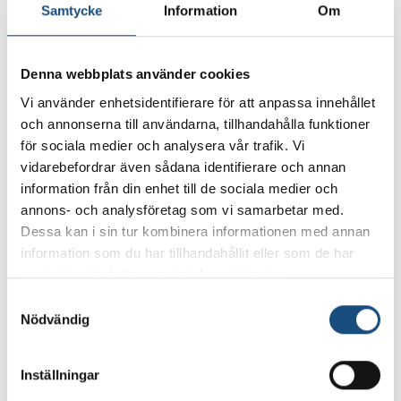
och råvara.Korven görs på svenskt
Samtycke
Information
Om
fläskkött av hög kvalitet och kryddas
varsamt för att låta köttets naturliga
Denna webbplats använder cookies
smak ta plats.
Vi använder enhetsidentifierare för att anpassa innehållet
och annonserna till användarna, tillhandahålla funktioner
Efter stoppning kallröks korvringen
för sociala medier och analysera vår trafik. Vi
vidarebefordrar även sådana identifierare och annan
långsamt, vilket ger en fyllig, rund
information från din enhet till de sociala medier och
röksmak och en härligt fast
annons- och analysföretag som vi samarbetar med.
textur.Resultatet är en korv som
Dessa kan i sin tur kombinera informationen med annan
passar lika bra på charkbrickan som
information som du har tillhandahållit eller som de har
samlat in när du har använt deras tjänster.
uppskuren till smörgås, tapas eller
som tilltugg. En självklar favorit för dig
Samtyckesval
Nödvändig
som uppskattar äkta charkhantverk.
Inställningar