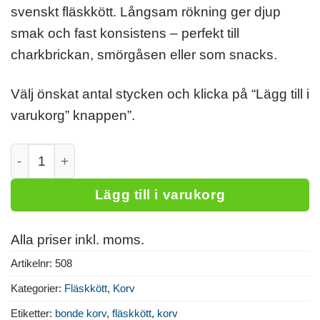
svenskt fläskkött. Långsam rökning ger djup
smak och fast konsistens – perfekt till
charkbrickan, smörgåsen eller som snacks.
Välj önskat antal stycken och klicka på “Lägg till i
varukorg” knappen”.
Bondekorv 400g mängd
Lägg till i varukorg
Alla priser inkl. moms.
Artikelnr:
508
Kategorier:
Fläskkött
,
Korv
Etiketter:
bonde korv
,
fläskkött
,
korv