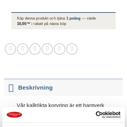
Köp denna produkt och tjäna
1
poäng
— värde
kr
10,00
i rabatt på nästa köp.
Beskrivning
Vår kallrökta korvring är ett hantverk
från landsbygden, tillverkad i liten
skala med stor respekt för tradition