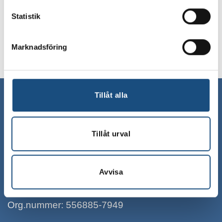
Allergiinformation
Statistik
Förvaring och hållbarhet
Marknadsföring
Ingredienser
Tillåt alla
Eldsberga Chark
Charkkompaniet AB
Kommunalhusvägen 10
Tillåt urval
305 97, Eldsberga
Sweden
Avvisa
+46 35 40965
kundtjanst@eldsbergachark.se
Org.nummer: 556885-7949