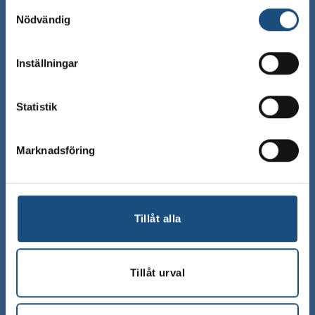
Kundservice
Samtyckesval
Nödvändig
Mitt konto
Inställningar
Kontakta kundtjänst
Statistik
Vanliga frågor & svar
Marknadsföring
Leveransinformation
Bli vår återförsäljare
Tillåt alla
Hitta hit
Tillåt urval