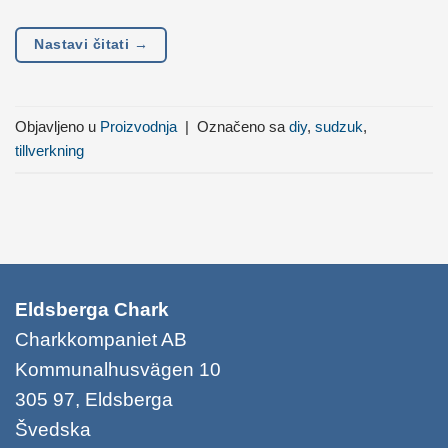
Nastavi čitati
→
Objavljeno u
Proizvodnja
|
Označeno sa
diy
,
sudzuk
,
tillverkning
Eldsberga Chark
Charkkompaniet AB
Kommunalhusvägen 10
305 97, Eldsberga
Švedska