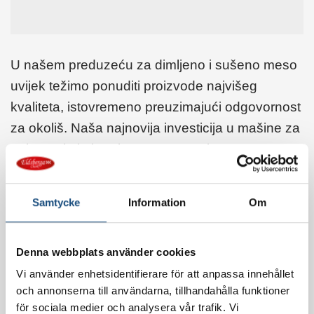
U našem preduzeću za dimljeno i sušeno meso
uvijek težimo ponuditi proizvode najvišeg
kvaliteta, istovremeno preuzimajući odgovornost
za okoliš. Naša najnovija investicija u mašine za
pakovanje je korak u pravom smjeru za
smanjenje našeg uticaja na okoliš i osiguravanje
da naši kupci dobiju najbolje moguće proizvode.
Samtycke
Information
Om
Nastavi čitati
→
Denna webbplats använder cookies
Vi använder enhetsidentifierare för att anpassa innehållet
Objavljeno u
Proizvodnja
och annonserna till användarna, tillhandahålla funktioner
för sociala medier och analysera vår trafik. Vi