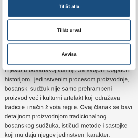
Tillåt alla
Tillåt urval
Sudžuk, ukusna i aromatična suha kobasica,
Avvisa
kulinarski je specijalitet koji zauzima posebno
mjesto u bosanskoj kuhinji. Sa svojom bogatom
historijom i jedinstvenim procesom proizvodnje,
bosanski sudžuk nije samo prehrambeni
proizvod već i kulturni artefakt koji odražava
tradicije i način života regije. Ovaj članak se bavi
detaljnom proizvodnjom tradicionalnog
bosanskog sudžuka, ističući metode i sastojke
koji mu daju njegov jedinstveni karakter.