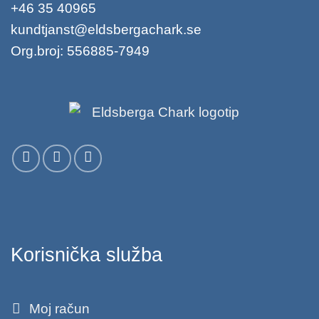
+46 35 40965
kundtjanst@eldsbergachark.se
Org.broj: 556885-7949
Korisnička služba
Moj račun