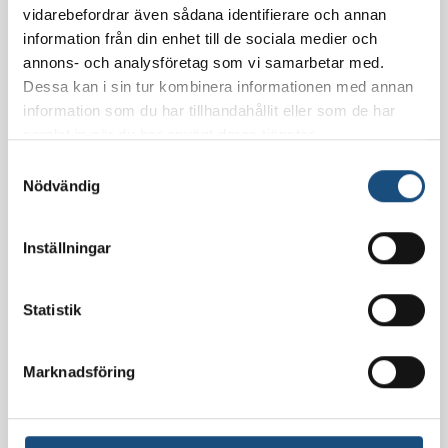
vidarebefordrar även sådana identifierare och annan
information från din enhet till de sociala medier och
PROIZVODNJA
annons- och analysföretag som vi samarbetar med.
Tradicionalna proizvodnja
Dessa kan i sin tur kombinera informationen med annan
information som du har tillhandahållit eller som de har
bosanske sudžuke
samlat in när du har använt deras tjänster.
Samtyckesval
Nödvändig
OBJAVLJENO
1. SEPTEMBRA 2024.
Inställningar
01
sep
Statistik
Marknadsföring