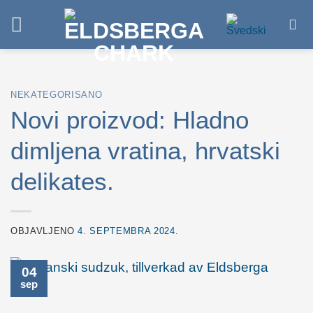
Idi
na
sadržaj
NEKATEGORISANO
Novi proizvod: Hladno
dimljena vratina, hrvatski
delikates.
OBJAVLJENO
4. SEPTEMBRA 2024.
04
sep