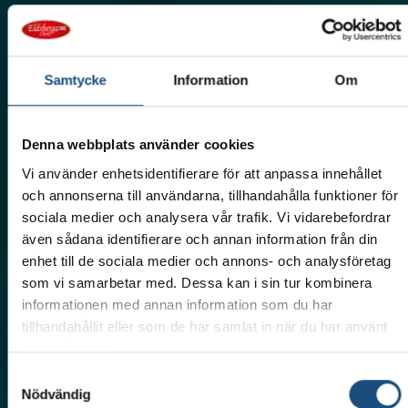
Samtycke
Information
Om
Denna webbplats använder cookies
Smakrika delikatesser
Vi använder enhetsidentifierare för att anpassa innehållet
och annonserna till användarna, tillhandahålla funktioner för
ELDSBERGA CHARK
sociala medier och analysera vår trafik. Vi vidarebefordrar
även sådana identifierare och annan information från din
Handgjorda lufttorkade och rökta köttprodukter,
enhet till de sociala medier och annons- och analysföretag
fyllda med kärlek och passion, inspirerade av de rika
som vi samarbetar med. Dessa kan i sin tur kombinera
smakerna från den traditionella Balkanköket.
informationen med annan information som du har
tillhandahållit eller som de har samlat in när du har använt
deras tjänster.
Handla nu
Samtyckesval
Nödvändig